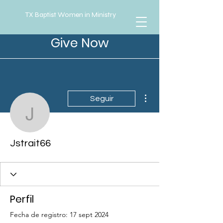
TX Baptist Women in Ministry
Give Now
Más acciones
Seguir
Jstrait66
Jstrait66
Perfil
Fecha de registro: 17 sept 2024