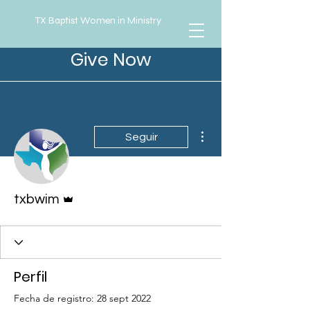
TX Baptist Women in Ministry
Give Now
Más acciones
Seguir
Administrador
txbwim
Perfil
Fecha de registro: 28 sept 2022